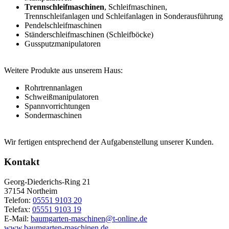
Trennschleifmaschinen
, Schleifmaschinen,
Trennschleifanlagen und Schleifanlagen in Sonderausführung
Pendelschleifmaschinen
Ständerschleifmaschinen (Schleifböcke)
Gussputzmanipulatoren
Weitere Produkte aus unserem Haus:
Rohrtrennanlagen
Schweißmanipulatoren
Spannvorrichtungen
Sondermaschinen
Wir fertigen entsprechend der Aufgabenstellung unserer Kunden.
Kontakt
Georg-Diederichs-Ring 21
37154
Northeim
Telefon:
05551 9103 20
Telefax:
05551 9103 19
E-Mail:
baumgarten-maschinen@t-online.de
www.baumgarten-maschinen.de