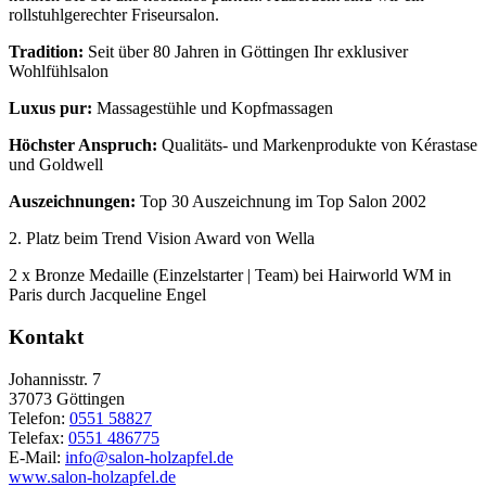
rollstuhlgerechter Friseursalon.
Tradition:
Seit über 80 Jahren in Göttingen Ihr exklusiver
Wohlfühlsalon
Luxus pur:
Massagestühle und Kopfmassagen
Höchster Anspruch:
Qualitäts- und Markenprodukte von Kérastase
und Goldwell
Auszeichnungen:
Top 30 Auszeichnung im Top Salon 2002
2. Platz beim Trend Vision Award von Wella
2 x Bronze Medaille (Einzelstarter | Team) bei Hairworld WM in
Paris durch Jacqueline Engel
Kontakt
Johannisstr. 7
37073
Göttingen
Telefon:
0551 58827
Telefax:
0551 486775
E-Mail:
info@salon-holzapfel.de
www.salon-holzapfel.de