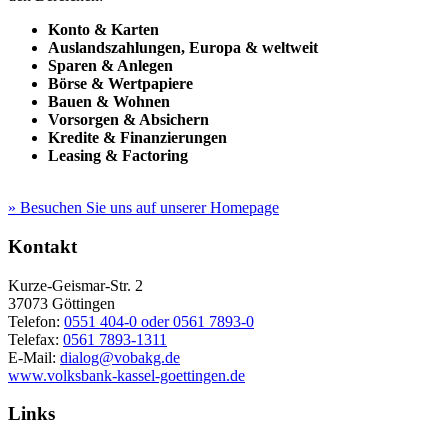
Konto & Karten
Auslandszahlungen, Europa & weltweit
Sparen & Anlegen
Börse & Wertpapiere
Bauen & Wohnen
Vorsorgen & Absichern
Kredite & Finanzierungen
Leasing & Factoring
» Besuchen Sie uns auf unserer Homepage
Kontakt
Kurze-Geismar-Str. 2
37073
Göttingen
Telefon:
0551 404-0 oder 0561 7893-0
Telefax:
0561 7893-1311
E-Mail:
dialog@vobakg.de
www.volksbank-kassel-goettingen.de
Links