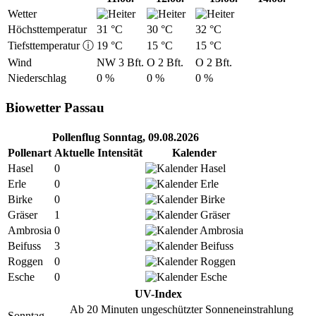
Wetter
Höchst­tempe­ratur
31 °C
30 °C
32 °C
Tiefst­tempe­ratur
ⓘ
19 °C
15 °C
15 °C
Wind
NW 3 Bft.
O 2 Bft.
O 2 Bft.
Nieder­schlag
0 %
0 %
0 %
Biowetter Passau
Pollenflug Sonntag, 09.08.2026
Pollenart
Aktuelle Intensität
Kalender
Hasel
0
Erle
0
Birke
0
Gräser
1
Ambrosia
0
Beifuss
3
Roggen
0
Esche
0
UV-Index
Ab 20 Minuten ungeschützter Sonneneinstrahlung
Sonntag