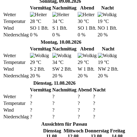
Sonntag, 09.08.2026
Vormittag
Nachmittag
Abend
Nacht
Wetter
Temperatur
28 °C
34 °C
30 °C
19 °C
Wind
SO 1 Bft.
S 1 Bft.
SO 1 Bft.
NO 1 Bft.
Niederschlag
0 %
0 %
0 %
20 %
Montag, 10.08.2026
Vormittag
Nachmittag
Abend
Nacht
Wetter
Temperatur
29 °C
34 °C
29 °C
19 °C
Wind
S 2 Bft.
SW 2 Bft.
W 1 Bft.
NW 2 Bft.
Niederschlag
20 %
20 %
20 %
20 %
Dienstag, 11.08.2026
Vormittag
Nachmittag
Abend
Nacht
Wetter
?
?
?
?
Temperatur
?
?
?
?
Wind
?
?
?
?
Niederschlag
?
?
?
?
Aussichten für Passau
Dienstag
Mittwoch
Donnerstag
Freitag
11.08.
12.08.
13.08.
14.08.